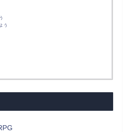
う
よう
PG