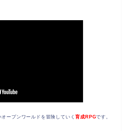
いオープンワールドを冒険していく
育成RPG
です。