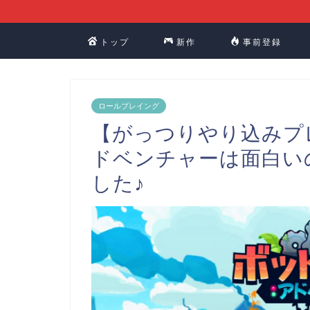
トップ
新作
事前登録
ロールプレイング
【がっつりやり込みプ
ドベンチャーは面白い
した♪