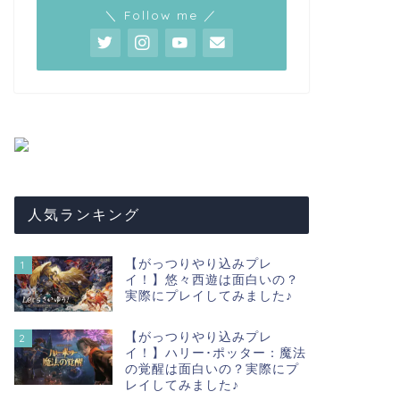
＼ Follow me ／
人気ランキング
【がっつりやり込みプレ
1
イ！】悠々西遊は面白いの？
実際にプレイしてみました♪
【がっつりやり込みプレ
2
イ！】ハリー･ポッター：魔法
の覚醒は面白いの？実際にプ
レイしてみました♪