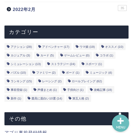
35
2022年2月
新作
ランキング
カテゴリー
事前登録
アクション
(28)
アドベンチャー
(17)
ウマ娘
(19)
オススメ
(10)
カジュアル
(3)
カード
(5)
ゲームレビュー
(0)
コラボ
(1)
声優
シミュレーション
(13)
ストラテジー
(24)
スポーツ
(1)
パズル
(10)
ファミリー
(2)
ボード
(1)
ミュージック
(4)
YouTube
ランキング
(15)
レーシング
(2)
ロールプレイング
(62)
事前登録
(1)
声優まとめ
(1)
子供向け
(1)
攻略記事
(18)
問い合わせ
新作
(1)
最高に面白い10選
(14)
第五人格
(2)
その他
MENU
アプリ事前登録情報