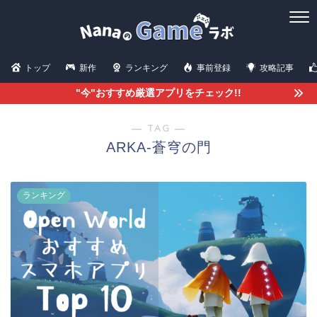
トップ
新作
ランキング
事前登録
攻略記事
"今"おすすめ厳選アプリをチェック!!
― TAG ―
ARKA-蒼穹の門
ランキング