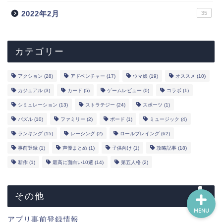
2022年2月
35
新作
ランキング
カテゴリー
事前登録
アクション
(28)
アドベンチャー
(17)
ウマ娘
(19)
オススメ
(10)
カジュアル
(3)
カード
(5)
ゲームレビュー
(0)
コラボ
(1)
声優
シミュレーション
(13)
ストラテジー
(24)
スポーツ
(1)
パズル
(10)
ファミリー
(2)
ボード
(1)
ミュージック
(4)
YouTube
ランキング
(15)
レーシング
(2)
ロールプレイング
(62)
事前登録
(1)
声優まとめ
(1)
子供向け
(1)
攻略記事
(18)
問い合わせ
新作
(1)
最高に面白い10選
(14)
第五人格
(2)
その他
MENU
アプリ事前登録情報