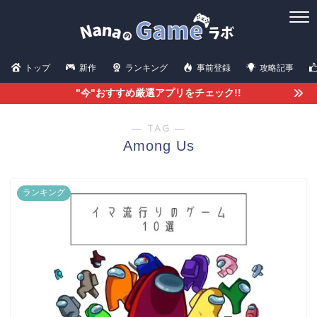
トップ
新作
ランキング
事前登録
攻略記事
"今"おすすめ厳選アプリをチェック!!
― TAG ―
Among Us
ランキング