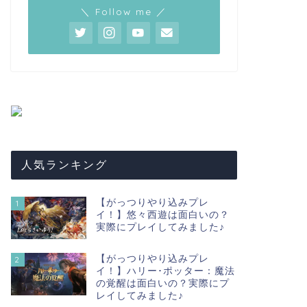
＼ Follow me ／
人気ランキング
【がっつりやり込みプレ
1
イ！】悠々西遊は面白いの？
実際にプレイしてみました♪
【がっつりやり込みプレ
2
イ！】ハリー･ポッター：魔法
の覚醒は面白いの？実際にプ
レイしてみました♪