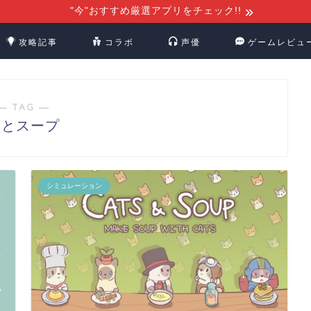
"今"おすすめ厳選アプリをチェック!!
攻略記事
コラボ
声優
ゲームレビュ
― TAG ―
猫とスープ
シミュレーション