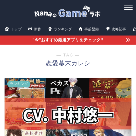
トップ
新作
ランキング
事前登録
攻略記事
"今"おすすめ厳選アプリをチェック!!
― TAG ―
恋愛幕末カレシ
ランキング