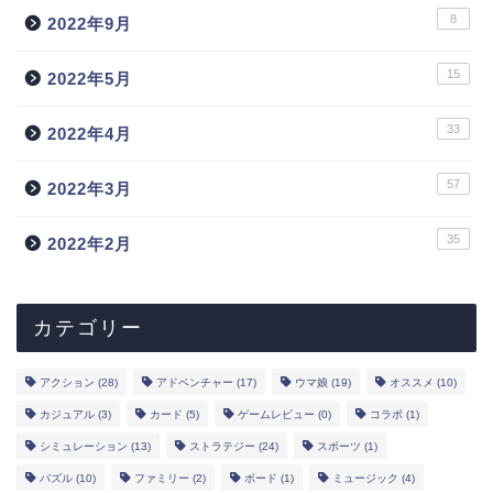
8
2022年9月
15
2022年5月
33
2022年4月
57
2022年3月
トップ
35
2022年2月
新作
ランキング
カテゴリー
事前登録
アクション
(28)
アドベンチャー
(17)
ウマ娘
(19)
オススメ
(10)
カジュアル
(3)
カード
(5)
ゲームレビュー
(0)
コラボ
(1)
声優
シミュレーション
(13)
ストラテジー
(24)
スポーツ
(1)
パズル
(10)
ファミリー
(2)
ボード
(1)
ミュージック
(4)