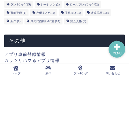
YouTube
ランキング
(15)
レーシング
(2)
ロールプレイング
(62)
事前登録
(1)
声優まとめ
(1)
子供向け
(1)
攻略記事
(18)
問い合わせ
新作
(1)
最高に面白い10選
(14)
第五人格
(2)
その他
MENU
アプリ事前登録情報
ガッツリハマるアプリ情報
新作情報
コラボ情報
トップ
新作
ランキング
問い合わせ
声優まとめ情報
ウマ娘攻略情報
第五人格攻略情報
運営者概要
プライバシーポリシー
免責事項