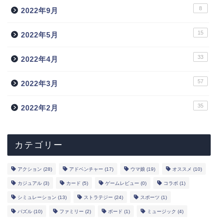
8
2022年9月
15
2022年5月
33
2022年4月
57
2022年3月
トップ
35
2022年2月
新作
ランキング
カテゴリー
事前登録
アクション
(28)
アドベンチャー
(17)
ウマ娘
(19)
オススメ
(10)
カジュアル
(3)
カード
(5)
ゲームレビュー
(0)
コラボ
(1)
声優
シミュレーション
(13)
ストラテジー
(24)
スポーツ
(1)
パズル
(10)
ファミリー
(2)
ボード
(1)
ミュージック
(4)