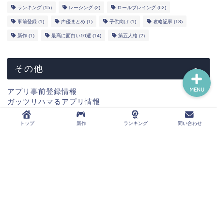
YouTube
ランキング
(15)
レーシング
(2)
ロールプレイング
(62)
事前登録
(1)
声優まとめ
(1)
子供向け
(1)
攻略記事
(18)
問い合わせ
新作
(1)
最高に面白い10選
(14)
第五人格
(2)
その他
MENU
アプリ事前登録情報
ガッツリハマるアプリ情報
新作情報
コラボ情報
トップ
新作
ランキング
問い合わせ
声優まとめ情報
ウマ娘攻略情報
第五人格攻略情報
運営者概要
プライバシーポリシー
免責事項