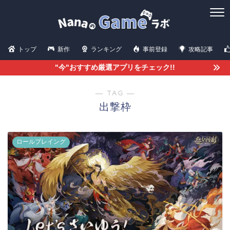
トップ
新作
ランキング
事前登録
攻略記事
"今"おすすめ厳選アプリをチェック!!
― TAG ―
出撃枠
ロールプレイング