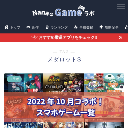
トップ
新作
ランキング
事前登録
攻略記事
"今"おすすめ厳選アプリをチェック!!
― TAG ―
メダロットS
コラボ