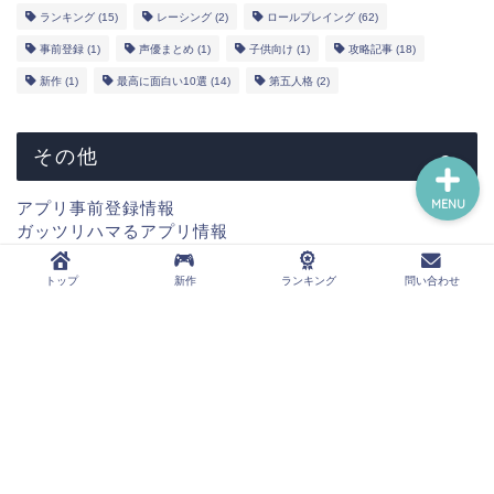
YouTube
ランキング
(15)
レーシング
(2)
ロールプレイング
(62)
事前登録
(1)
声優まとめ
(1)
子供向け
(1)
攻略記事
(18)
問い合わせ
新作
(1)
最高に面白い10選
(14)
第五人格
(2)
その他
MENU
アプリ事前登録情報
ガッツリハマるアプリ情報
新作情報
コラボ情報
トップ
新作
ランキング
問い合わせ
声優まとめ情報
ウマ娘攻略情報
第五人格攻略情報
運営者概要
プライバシーポリシー
免責事項