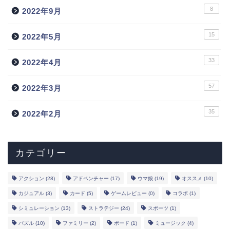
8
2022年9月
15
2022年5月
33
2022年4月
57
2022年3月
トップ
35
2022年2月
新作
ランキング
カテゴリー
事前登録
アクション
(28)
アドベンチャー
(17)
ウマ娘
(19)
オススメ
(10)
カジュアル
(3)
カード
(5)
ゲームレビュー
(0)
コラボ
(1)
声優
シミュレーション
(13)
ストラテジー
(24)
スポーツ
(1)
パズル
(10)
ファミリー
(2)
ボード
(1)
ミュージック
(4)