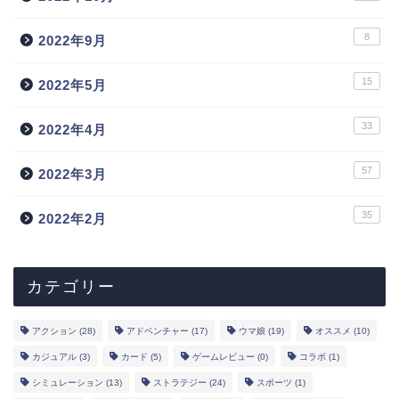
8
2022年9月
15
2022年5月
33
2022年4月
57
2022年3月
トップ
35
2022年2月
新作
ランキング
カテゴリー
事前登録
アクション
(28)
アドベンチャー
(17)
ウマ娘
(19)
オススメ
(10)
カジュアル
(3)
カード
(5)
ゲームレビュー
(0)
コラボ
(1)
声優
シミュレーション
(13)
ストラテジー
(24)
スポーツ
(1)