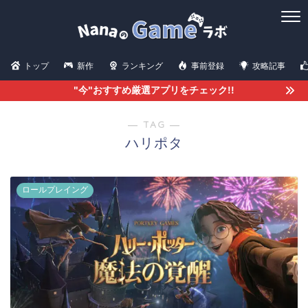
トップ
新作
ランキング
事前登録
攻略記事
"今"おすすめ厳選アプリをチェック!!
― TAG ―
ハリポタ
ロールプレイング