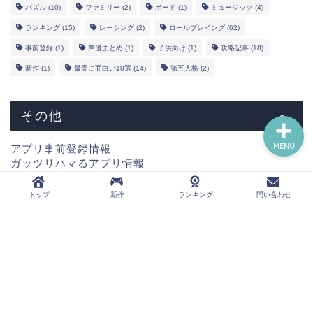
パズル
(10)
ファミリー
(2)
ボード
(1)
ミュージック
(4)
YouTube
ランキング
(15)
レーシング
(2)
ロールプレイング
(62)
事前登録
(1)
声優まとめ
(1)
子供向け
(1)
攻略記事
(18)
問い合わせ
新作
(1)
最高に面白い10選
(14)
第五人格
(2)
その他
MENU
アプリ事前登録情報
ガッツリハマるアプリ情報
新作情報
コラボ情報
トップ
新作
ランキング
問い合わせ
声優まとめ情報
ウマ娘攻略情報
第五人格攻略情報
運営者概要