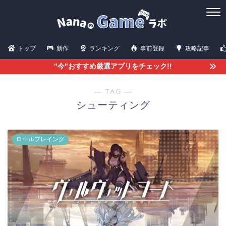
トップ
新作
ランキング
事前登録
攻略記事
"今"おすすめ厳選アプリをチェック!!
― TAG ―
シューティング
ロールプレイング