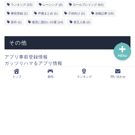
YouTube
ランキング
(15)
レーシング
(2)
ロールプレイング
(62)
事前登録
(1)
声優まとめ
(1)
子供向け
(1)
攻略記事
(18)
問い合わせ
新作
(1)
最高に面白い10選
(14)
第五人格
(2)
その他
MENU
アプリ事前登録情報
ガッツリハマるアプリ情報
新作情報
コラボ情報
トップ
新作
ランキング
問い合わせ
声優まとめ情報
ウマ娘攻略情報
第五人格攻略情報
運営者概要
プライバシーポリシー
免責事項