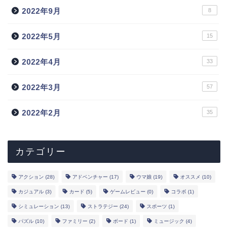
2022年9月
8
2022年5月
15
2022年4月
33
2022年3月
57
トップ
2022年2月
35
新作
ランキング
カテゴリー
事前登録
アクション
(28)
アドベンチャー
(17)
ウマ娘
(19)
オススメ
(10)
カジュアル
(3)
カード
(5)
ゲームレビュー
(0)
コラボ
(1)
声優
シミュレーション
(13)
ストラテジー
(24)
スポーツ
(1)
パズル
(10)
ファミリー
(2)
ボード
(1)
ミュージック
(4)