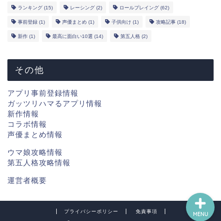
ランキング
(15)
レーシング
(2)
ロールプレイング
(62)
新作
事前登録
(1)
声優まとめ
(1)
子供向け
(1)
攻略記事
(18)
新作
(1)
最高に面白い10選
(14)
第五人格
(2)
ランキング
その他
事前登録
アプリ事前登録情報
声優
ガッツリハマるアプリ情報
新作情報
コラボ情報
YouTube
声優まとめ情報
ウマ娘攻略情報
問い合わせ
第五人格攻略情報
運営者概要
プライバシーポリシー
免責事項
MENU