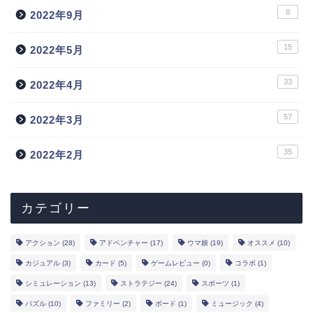
8
2022年9月
15
2022年5月
33
2022年4月
57
2022年3月
35
2022年2月
カテゴリー
アクション
(28)
アドベンチャー
(17)
ウマ娘
(19)
オススメ
(10)
カジュアル
(3)
カード
(5)
ゲームレビュー
(0)
コラボ
(1)
シミュレーション
(13)
ストラテジー
(24)
スポーツ
(1)
トップ
パズル
(10)
ファミリー
(2)
ボード
(1)
ミュージック
(4)