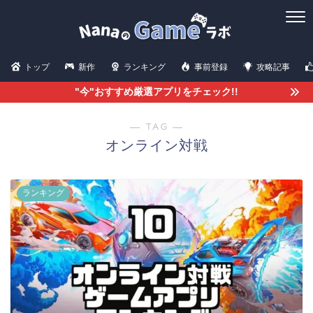
トップ
新作
ランキング
事前登録
攻略記事
"今"おすすめ厳選アプリをチェック!!
― TAG ―
オンライン対戦
ランキング