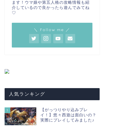
ます！ウマ娘や第五人格の攻略情報も紹
介しているので良かったら遊んでみてね
♡
＼ Follow me ／
【ウマ娘特集】名鑑機能でジュエル
【ウマ娘
を稼ごう
トロフィ
ウマ娘
ウマ娘
人気ランキング
【がっつりやり込みプレ
1
イ！】悠々西遊は面白いの？
実際にプレイしてみました♪