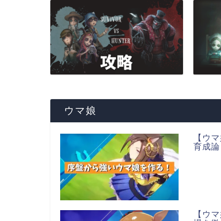
ウマ娘
【ウマ
育成論
【ウマ