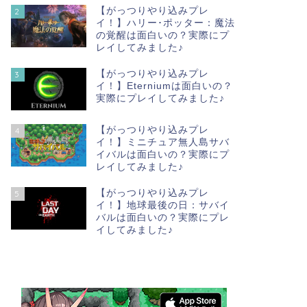
【がっつりやり込みプレ
2
イ！】ハリー･ポッター：魔法
【ウマ娘特集】序盤から強いウマ娘
【ウマ娘
の覚醒は面白いの？実際にプ
を作りたい！最速育成論
を作りた
レイしてみました♪
【がっつりやり込みプレ
3
イ！】Eterniumは面白いの？
実際にプレイしてみました♪
ウマ娘
ウマ娘
【がっつりやり込みプレ
4
イ！】ミニチュア無人島サバ
イバルは面白いの？実際にプ
レイしてみました♪
【がっつりやり込みプレ
5
イ！】地球最後の日：サバイ
バルは面白いの？実際にプレ
イしてみました♪
【ウマ娘特集】ファン数〇〇人を達
【ウマ娘
成しようを効率よくクリアするコツ
を作りた