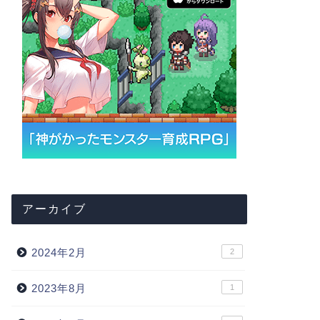
ウマ娘
ウマ娘
【ウマ娘特集】賢さを上げるメリッ
【ウマ娘
トと育て方
の育成と
アーカイブ
2024年2月
2
ウマ娘
ウマ娘
2023年8月
1