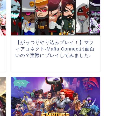
【がっつりやり込みプレイ！】マフ
ィアコネクト-Mafia Connectは面白
いの？実際にプレイしてみました♪
パズル