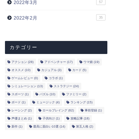
2022年3月
57
2022年2月
35
カテゴリー
アクション
(28)
アドベンチャー
(17)
ウマ娘
(19)
オススメ
(10)
カジュアル
(3)
カード
(5)
ゲームレビュー
(0)
コラボ
(1)
シミュレーション
(13)
ストラテジー
(24)
スポーツ
(1)
パズル
(10)
ファミリー
(2)
ボード
(1)
ミュージック
(4)
ランキング
(15)
レーシング
(2)
ロールプレイング
(62)
事前登録
(1)
声優まとめ
(1)
子供向け
(1)
攻略記事
(18)
新作
(1)
最高に面白い10選
(14)
第五人格
(2)