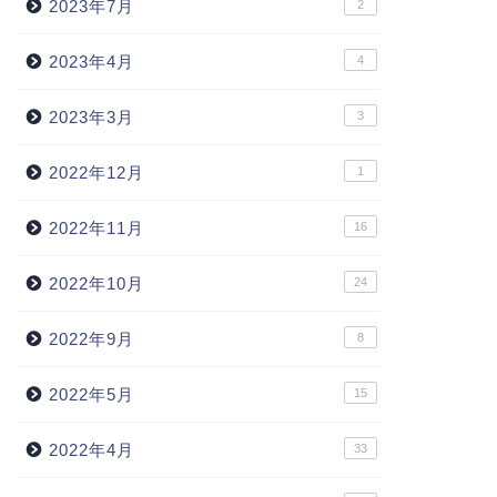
2023年7月
2
2023年4月
4
2023年3月
3
【ウマ娘特集】右回り、左回り、坂
【ウマ娘
2022年12月
1
の有無。各レース場を徹底解析！
り出すコ
2022年11月
16
2022年10月
24
next
2022年9月
8
2022年5月
15
2022年4月
33