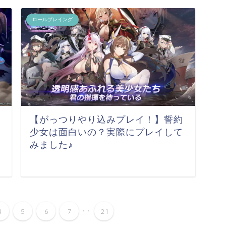
ロールプレイング
【がっつりやり込みプレイ！】誓約
少女は面白いの？実際にプレイして
みました♪
...
4
5
6
7
21